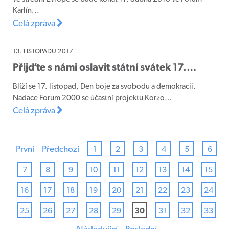
Karlín...
Celá zpráva
13. LISTOPADU 2017
Přijďte s námi oslavit státní svátek 17.…
Blíží se 17. listopad, Den boje za svobodu a demokracii.
Nadace Forum 2000 se účastní projektu Korzo…
Celá zpráva
První
Předchozí
1
2
3
4
5
6
7
8
9
10
11
12
13
14
15
16
17
18
19
20
21
22
23
24
25
26
27
28
29
30
31
32
33