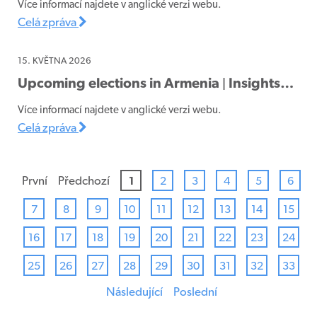
Více informací najdete v anglické verzi webu.
Celá zpráva
15. KVĚTNA 2026
Upcoming elections in Armenia | Insights…
Více informací najdete v anglické verzi webu.
Celá zpráva
První
Předchozí
1
2
3
4
5
6
7
8
9
10
11
12
13
14
15
16
17
18
19
20
21
22
23
24
25
26
27
28
29
30
31
32
33
Následující
Poslední