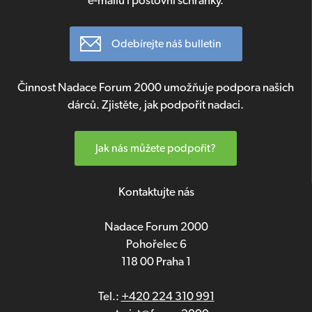
e-mailu i poštovní schránky.
Odebírejte náš bulletin
Činnost Nadace Forum 2000 umožňuje podpora našich
dárců. Zjistěte, jak podpořit nadaci.
Jak nás můžete podpořit?
Kontaktujte nás
Nadace Forum 2000
Pohořelec 6
118 00 Praha 1
Tel.:
+420 224 310 991