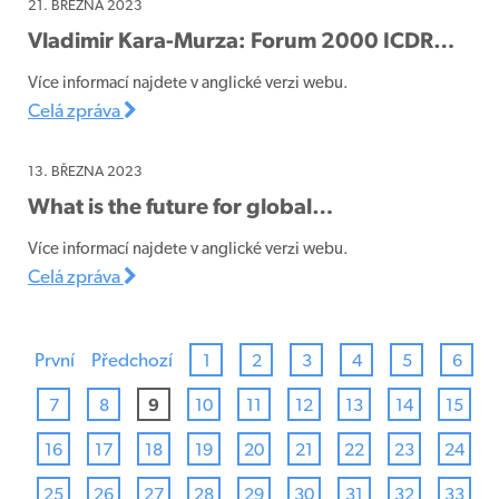
21. BŘEZNA 2023
Vladimir Kara-Murza: Forum 2000 ICDR…
Více informací najdete v anglické verzi webu.
Celá zpráva
13. BŘEZNA 2023
What is the future for global…
Více informací najdete v anglické verzi webu.
Celá zpráva
První
Předchozí
1
2
3
4
5
6
7
8
9
10
11
12
13
14
15
16
17
18
19
20
21
22
23
24
25
26
27
28
29
30
31
32
33