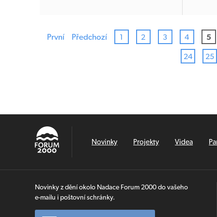
První
Předchozí
1
2
3
4
5
24
25
Novinky
Projekty
Videa
Pa
Novinky z dění okolo Nadace Forum 2000 do vašeho
e-mailu i poštovní schránky.