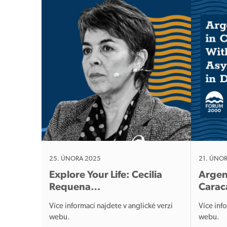
25. ÚNORA 2025
21. ÚNO
Explore Your Life: Cecilia
Argen
Requena…
Carac
Více informací najdete v anglické verzi
Více inf
webu.
web