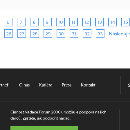
6
7
8
9
10
11
12
13
14
15
Následujíc
26
27
28
29
30
31
32
33
rtneři
O nás
Kariéra
Press
Kontakt
S
Činnost Nadace Forum 2000 umožňuje podpora našich
dárců. Zjistěte, jak podpořit nadaci.