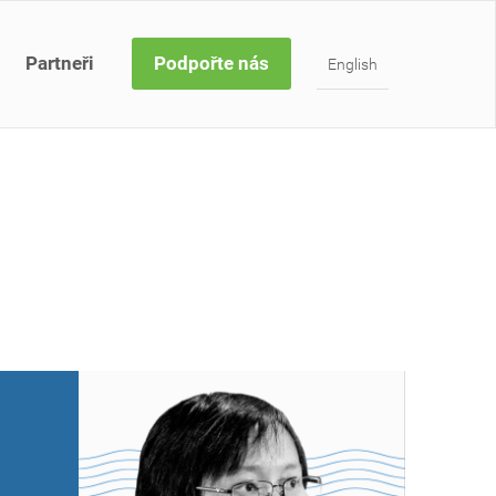
Partneři
Podpořte nás
English