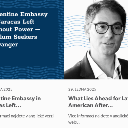
RA 2025
29. LEDNA 2025
tine Embassy in
What Lies Ahead for La
as Left…
American After…
ormací najdete v anglické verzi
Více informací najdete v anglické
u.
webu.