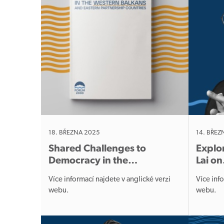
18. BŘEZNA 2025
14. BŘEZ
Shared Challenges to
Explor
Democracy in the…
Lai o
Více informací najdete v anglické verzi
Více inf
webu.
web