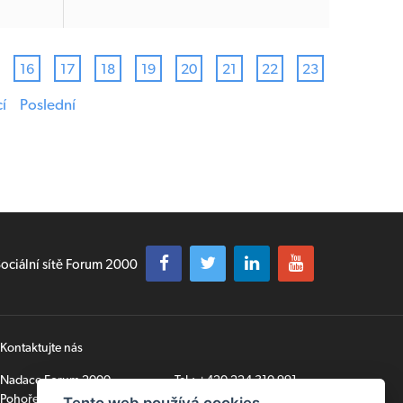
16
17
18
19
20
21
22
23
í
Poslední
ociální sítě Forum 2000
Kontaktujte nás
Nadace Forum 2000
Tel.:
+420 224 310 991
Pohořelec 6
secretariat@forum2000.cz