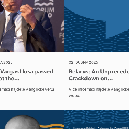
NA 2025
02. DUBNA 2025
 Vargas Llosa passed
Belarus: An Unpreced
at the…
Crackdown on…
ormací najdete v anglické verzi
Více informací najdete v anglické
u.
webu.