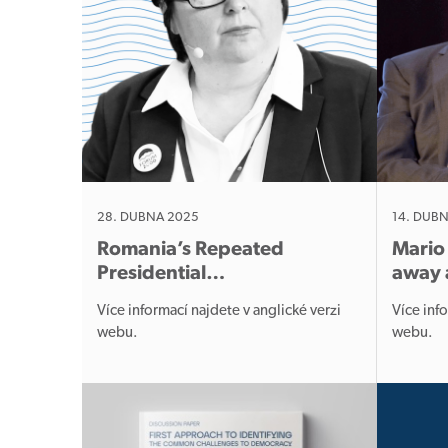
28. DUBNA 2025
14. DUB
Romania’s Repeated
Mario
Presidential…
away 
Více informací najdete v anglické verzi
Více inf
webu.
web