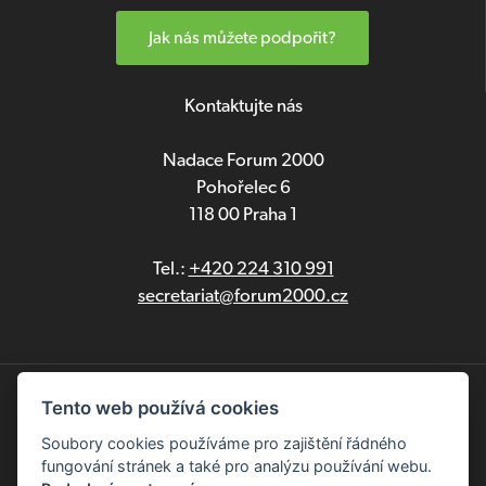
Jak nás můžete podpořit?
Kontaktujte nás
Nadace Forum 2000
Pohořelec 6
118 00 Praha 1
Tel.:
+420 224 310 991
secretariat@forum2000.cz
Ochrana osobních údajů
Tento web používá cookies
Soubory cookies používáme pro zajištění řádného
English
fungování stránek a také pro analýzu používání webu.