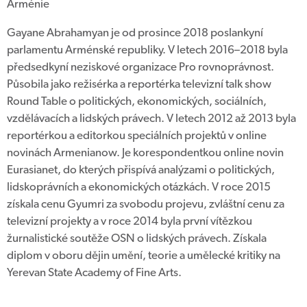
Arménie
Gayane Abrahamyan je od prosince 2018 poslankyní
parlamentu Arménské republiky. V letech 2016–2018 byla
předsedkyní neziskové organizace Pro rovnoprávnost.
Působila jako režisérka a reportérka televizní talk show
Round Table o politických, ekonomických, sociálních,
vzdělávacích a lidských právech. V letech 2012 až 2013 byla
reportérkou a editorkou speciálních projektů v online
novinách Armenianow. Je korespondentkou online novin
Eurasianet, do kterých přispívá analýzami o politických,
lidskoprávních a ekonomických otázkách. V roce 2015
získala cenu Gyumri za svobodu projevu, zvláštní cenu za
televizní projekty a v roce 2014 byla první vítězkou
žurnalistické soutěže OSN o lidských právech. Získala
diplom v oboru dějin umění, teorie a umělecké kritiky na
Yerevan State Academy of Fine Arts.