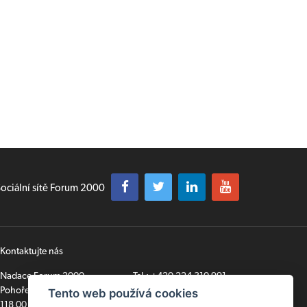
ociální sítě Forum 2000
Kontaktujte nás
Nadace Forum 2000
Tel.:
+420 224 310 991
Pohořelec 6
secretariat@forum2000.cz
Tento web používá cookies
118 00 Praha 1