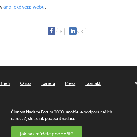
 v
anglické verzi webu
.
0
0
rtneři
O nás
Kariéra
Press
Kontakt
S
Činnost Nadace Forum 2000 umožňuje podpora našich
dárců. Zjistěte, jak podpořit nadaci.
Jak nás můžete podpořit?