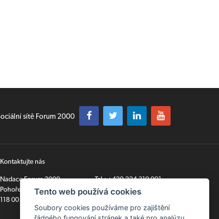
ociální sítě Forum 2000
Kontaktujte nás
Nadace Forum 2000
Tel.:
+420 224 310 991
Pohořelec 6
secretariat@forum2000.cz
Tento web používá cookies
118 00 Praha 1
Soubory cookies používáme pro zajištění
řádného fungování stránek a také pro analýzu