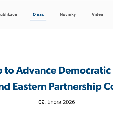
ublikace
O nás
Novinky
Videa
 to Advance Democratic R
d Eastern Partnership Co
09. února 2026