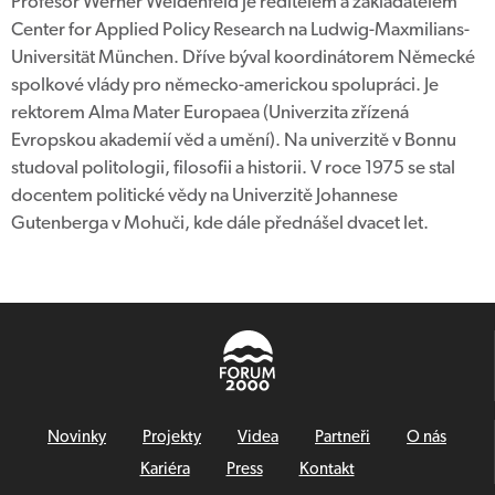
Profesor Werner Weidenfeld je ředitelem a zakladatelem
Center for Applied Policy Research na Ludwig-Maxmilians-
Universität München. Dříve býval koordinátorem Německé
spolkové vlády pro německo-americkou spolupráci. Je
rektorem Alma Mater Europaea (Univerzita zřízená
Evropskou akademií věd a umění). Na univerzitě v Bonnu
studoval politologii, filosofii a historii. V roce 1975 se stal
docentem politické vědy na Univerzitě Johannese
Gutenberga v Mohuči, kde dále přednášel dvacet let.
Novinky
Projekty
Videa
Partneři
O nás
Kariéra
Press
Kontakt