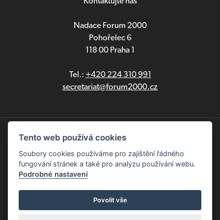
Kontaktujte nás
Nadace Forum 2000
Pohořelec 6
118 00 Praha 1
Tel.:
+420 224 310 991
secretariat@forum2000.cz
Ochrana osobních údajů
Tento web používá cookies
Soubory cookies používáme pro zajištění řádného
English
fungování stránek a také pro analýzu používání webu.
Podrobné nastavení
Copyright © 2025 Nadace Forum 2000. Všechna práva
vyhrazena
Povolit vše