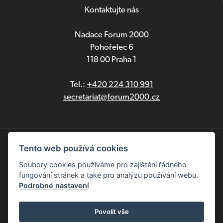
Kontaktujte nás
Nadace Forum 2000
Pohořelec 6
118 00 Praha 1
Tel.:
+420 224 310 991
secretariat@forum2000.cz
Ochrana osobních údajů
Tento web používá cookies
Soubory cookies používáme pro zajištění řádného
English
fungování stránek a také pro analýzu používání webu.
Podrobné nastavení
Copyright © 2025 Nadace Forum 2000. Všechna práva
vyhrazena
Povolit vše