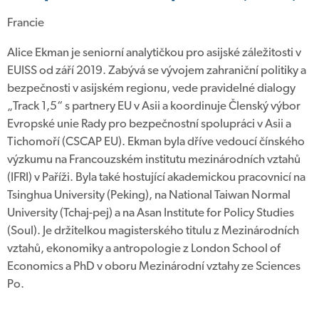
Francie
Alice Ekman je seniorní analytičkou pro asijské záležitosti v
EUISS od září 2019. Zabývá se vývojem zahraniční politiky a
bezpečnosti v asijském regionu, vede pravidelné dialogy
„Track 1,5“ s partnery EU v Asii a koordinuje Členský výbor
Evropské unie Rady pro bezpečnostní spolupráci v Asii a
Tichomoří (CSCAP EU). Ekman byla dříve vedoucí čínského
výzkumu na Francouzském institutu mezinárodních vztahů
(IFRI) v Paříži. Byla také hostující akademickou pracovnicí na
Tsinghua University (Peking), na National Taiwan Normal
University (Tchaj-pej) a na Asan Institute for Policy Studies
(Soul). Je držitelkou magisterského titulu z Mezinárodních
vztahů, ekonomiky a antropologie z London School of
Economics a PhD v oboru Mezinárodní vztahy ze Sciences
Po.