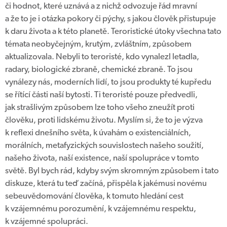
či hodnot, které uznává a z nichž odvozuje řád mravní
a že to je i otázka pokory či pýchy, s jakou člověk přistupuje
k daru života a k této planetě. Teroristické útoky všechna tato
témata neobyčejným, krutým, zvláštním, způsobem
aktualizovala. Nebyli to teroristé, kdo vynalezl letadla,
radary, biologické zbraně, chemické zbraně. To jsou
vynálezy nás, moderních lidí, to jsou produkty té kupředu
se řítící části naší bytosti. Ti teroristé pouze předvedli,
jak strašlivým způsobem lze toho všeho zneužít proti
člověku, proti lidskému životu. Myslím si, že to je výzva
k reflexi dnešního světa, k úvahám o existenciálních,
morálních, metafyzických souvislostech našeho soužití,
našeho života, naší existence, naší spolupráce v tomto
světě. Byl bych rád, kdyby svým skromným způsobem i tato
diskuze, která tu teď začíná, přispěla k jakémusi novému
sebeuvědomování člověka, k tomuto hledání cest
k vzájemnému porozumění, k vzájemnému respektu,
k vzájemné spolupráci.