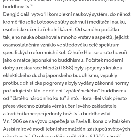
buddhovství".
Dengjó daiši vytvořil komplexní naukový systém, do něhož
kromě filosofie Lotosové sútry zahrnul i meditační nauku,
esoterické učení a řeholní kázeň. Od samého počátku
tak jeho nauka obsahovala mnoho vrstev a aspektů, jejichž
osamostatněním vzniklo ve středověku celé spektrum
specifických reformních škol. O hoře Hiei se proto hovoří
jako o matce japonského buddhismu. Počátek moderní
doby a restaurace Meidži (1868) byly spojeny s kritikou
eklektického ducha japonského buddhismu, vypukly
protibuddhistické pogromy a byly vydány zákonné normy
požadující striktní oddělení "zpátečnického" buddhismu
od "čistého národního kultu" šintó. Hora Hiei však přesto
přese všechno zůstala věrná učení svého zakladatele
a tradiční koncepci jednoty božství a buddhovství.
V r. 1986 se na výzvu papeže Jana Pavla II. konalo v italském
Assisi mírové modlitební shromáždění zástupců světových
náboženství. O rok později - u příležitosti 1200. výročí