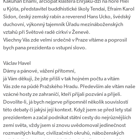
Kakuhan Enami, arciopat kláštera Enrjaku-dži na hoře Hiei
u Kjóta, představitel buddhistické školy Tendai, Efraim Karol
Sidon, český zemský rabín a reverend Hans Ucko, švédský
duchovní, výkonný tajemník Úřadu mezináboženských
vztahů při Světové radě církví v Ženevě.
Všechny Vás zde velmi srdečně v Praze vítáme a poprosil
bych pana prezidenta o vstupní slovo.
Václav Havel
Dámy a pánové, vážení přítomní,
já Vám děkuji, že jste přišli v tak hojném počtu a vítám
Vás zde na půdě Pražského Hradu. Především ale vítám naše
vzácné hosty ze zahraničí, kteří přijali pozvání a přijeli.
Dovolíte-li, já bych nejprve připomněl několik souvislostí
této debaty či jakýsi její kontext. Když jsem se před lety stal
prezidentem a začal podnikat státní cesty do nejrůznějších
zemí světa, vždy jsem si znovu uvědomoval jedinečnost
rozmanitých kultur, civilizačních okruhů, náboženských