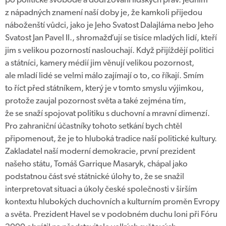
z nápadných znamení naší doby je, že kamkoli přijedou
náboženští vůdci, jako je Jeho Svatost Dalajláma nebo Jeho
Svatost Jan Pavel II., shromažďují se tisíce mladých lidí, kteří
jim s velikou pozorností naslouchají. Když přijíždějí politici
a státníci, kamery médií jim věnují velikou pozornost,
ale mladí lidé se velmi málo zajímají o to, co říkají. Smím
to říct před státníkem, který je v tomto smyslu výjimkou,
protože zaujal pozornost světa a také zejména tím,
že se snaží spojovat politiku s duchovní a mravní dimenzí.
Pro zahraniční účastníky tohoto setkání bych chtěl
připomenout, že je to hluboká tradice naší politické kultury.
Zakladatel naší moderní demokracie, první prezident
našeho státu, Tomáš Garrique Masaryk, chápal jako
podstatnou část své státnické úlohy to, že se snažil
interpretovat situaci a úkoly české společnosti v širším
kontextu hlubokých duchovních a kulturním proměn Evropy
a světa. Prezident Havel se v podobném duchu loni při Fóru