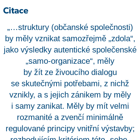
Citace
„…struktury (občanské společnosti)
by měly vznikat samozřejmě „zdola“,
jako výsledky autentické společenské
„samo-organizace“, měly
by žít ze živoucího dialogu
se skutečnými potřebami, z nichž
vznikly, a s jejich zánikem by měly
i samy zanikat. Měly by mít velmi
rozmanité a zvenčí minimálně
regulované principy vnitřní výstavby;
rozhodujícím kritériem této „sebe-