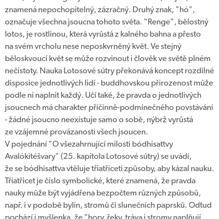
znamená nepochopitelný, zázračný. Druhý znak, "hó",
označuje všechna jsoucna tohoto světa. "Renge", bělostný
lotos, je rostlinou, která vyrůstá z kalného bahna a přesto
na svém vrcholu nese neposkvrněný květ. Ve stejný
běloskvoucí květ se může rozvinout i člověk ve světě plném
nečistoty. Nauka Lotosové sútry překonává koncept rozdílné
disposice jednotlivých lidí - buddhovskou přirozenost může
podle ní naplnit každý. Učí také, že pravda o jednotlivých
jsoucnech má charakter příčinně-podmínečného povstávání
- žádné jsoucno neexistuje samo o sobě, nýbrž vyrůstá
ze vzájemné provázanosti všech jsoucen.
V pojednání "O všezahrnující milosti bódhisattvy
Avalókitéšvary" (25. kapitola Lotosové sútry) se uvádí,
že se bódhisattva vtěluje třiatřiceti způsoby, aby kázal nauku.
Třiatřicet je číslo symbolické, které znamená, že pravda
nauky může být vyjádřena bezpočtem různých způsobů,
např. i v podobě bylin, stromů či slunečních paprsků. Odtud
pochází i myšlenka, že "hory, řeky, tráva i stromy naplňují