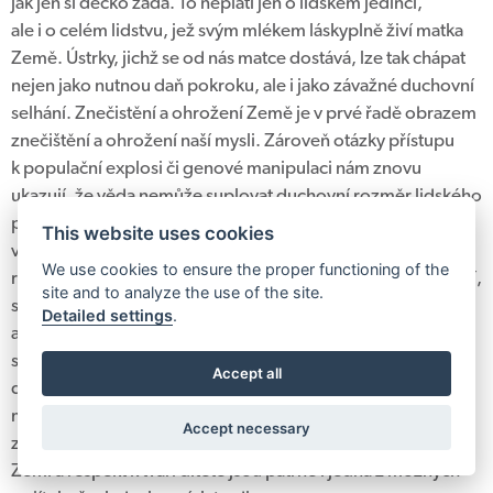
jak jen si děcko žádá. To neplatí jen o lidském jedinci,
ale i o celém lidstvu, jež svým mlékem láskyplně živí matka
Země. Ústrky, jichž se od nás matce dostává, lze tak chápat
nejen jako nutnou daň pokroku, ale i jako závažné duchovní
selhání. Znečistění a ohrožení Země je v prvé řadě obrazem
znečištění a ohrožení naší mysli. Zároveň otázky přístupu
k populační explosi či genové manipulaci nám znovu
ukazují, že věda nemůže suplovat duchovní rozměr lidského
počínání. Je proto zapotřebí, abychom přestali náboženství
This website uses cookies
vnímat jako izolovanou oblast, abychom v něm rozpoznali
We use cookies to ensure the proper functioning of the
rovinu, v níž se spojují všechny snahy o zásadní porozumění,
site and to analyze the use of the site.
smíření, světový mír. My lidé se rodíme ze spojení muže
Detailed settings
.
a ženy, z lásky rodičů vyrůstáme. Nejvýmluvnějším
spodobněním této lásky a zároveň dokonalé pravdy je tvář
Accept all
dítěte. Jsem přesvědčen, že její výmluvnosti dokáže odolat
málokdo na světě, neboť mír a láska, hodnoty, které
Accept necessary
zosobňuje, jsou hodnoty bytostně všelidské. Láska k matce
Zemi a respekt k tváři dítěte jsou patrně i jedna z možných