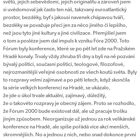
světů, jejich sebevědomí, jejich originalitu a zároveň jsem
si uvědomoval jak často ten náš, takzvaný euroatlantický
prostor, bezděky, byť s jakousi navenek chápavou tváří,
bezděky se považuje přeci jen za něco jiného či lepšího,
než jsou tyto jiné kultury a jiné civilizace. Přemýšlel jsem
o tom a posléze jsem dal impuls k vzniku Fóra 2000. Toto
Fórum byly konference, které se po pět let zde na Pražském
Hradě konaly. Trvaly vždy zhruba tři dny a byli na ně pozváni
bývalý politici, současní politici, teologové, filozofové,
nejrozmanitější veřejné osobnosti ze všech koutů světa. Byly
to rozpravy velmi zajímavé a po pěti letech, když skončila
ta série velkých konferencí na Hradě, se ukázalo,
že jde o úkol trvale aktuální, zajímavý, důležitý,
že o takovéto rozpravy je obecný zájem. Proto se rozhodlo,
že Fórum 2000 bude existovat dál, ale už pracuje trošku
jiným způsobem. Neorganizuje už jednou za rok velikánské
konference na Hradě, ale spíše pořádá více akcí menších,
skromnějších. No a jednou z nich, nebo snad dokonce první