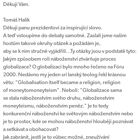
Děkuji Vám.
Tomáš Halík
Děkuji panu prezidentovi za inspirující slovo.
A teď vstoupíme do debaty samotné. Zaslali jsme našim
hostům takové okruhy otázek a požádám je,
aby se k nim stručně vyjádřili…Ty otázky jsou v podstatě tyto:
Jakým způsobem roli náboženství ztvárňuje proces
globalizace? O globalizaci bylo mnoho řečeno na Fóru
2000. Nedávno my jeden srí lanský teolog řekl krásnou
větu: "Globalisation itself became a religion, religion
of moneytomoneyteism". Neboli: "Globalizace sama
se stala náboženstvím svého druhu, náboženstvím
moneyteismu, náboženstvím peněz." Je to tedy
konkurenční náboženství ke světovým náboženstvím nebo
je to prostor, kde se mohou náboženství hlouběji poznávat
a setkávat a obohacovat?
Jak zabránit, jestli je to vůbec možné, zneužívání