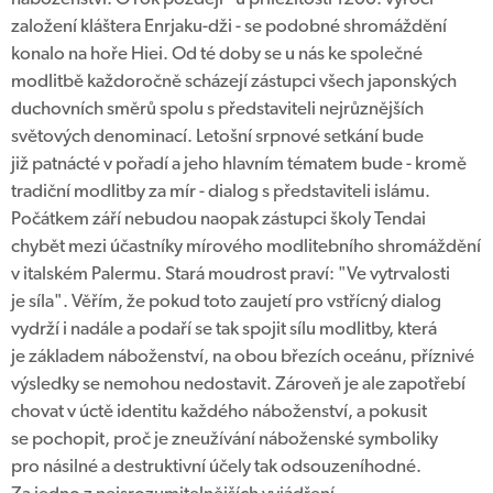
založení kláštera Enrjaku-dži - se podobné shromáždění
konalo na hoře Hiei. Od té doby se u nás ke společné
modlitbě každoročně scházejí zástupci všech japonských
duchovních směrů spolu s představiteli nejrůznějších
světových denominací. Letošní srpnové setkání bude
již patnácté v pořadí a jeho hlavním tématem bude - kromě
tradiční modlitby za mír - dialog s představiteli islámu.
Počátkem září nebudou naopak zástupci školy Tendai
chybět mezi účastníky mírového modlitebního shromáždění
v italském Palermu. Stará moudrost praví: "Ve vytrvalosti
je síla". Věřím, že pokud toto zaujetí pro vstřícný dialog
vydrží i nadále a podaří se tak spojit sílu modlitby, která
je základem náboženství, na obou březích oceánu, příznivé
výsledky se nemohou nedostavit. Zároveň je ale zapotřebí
chovat v úctě identitu každého náboženství, a pokusit
se pochopit, proč je zneužívání náboženské symboliky
pro násilné a destruktivní účely tak odsouzeníhodné.