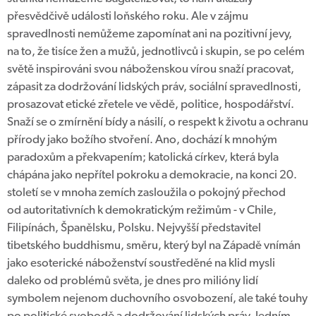
přesvědčivě události loňského roku. Ale v zájmu
spravedlnosti nemůžeme zapomínat ani na pozitivní jevy,
na to, že tisíce žen a mužů, jednotlivců i skupin, se po celém
světě inspirováni svou náboženskou vírou snaží pracovat,
zápasit za dodržování lidských práv, sociální spravedlnosti,
prosazovat etické zřetele ve vědě, politice, hospodářství.
Snaží se o zmírnění bídy a násilí, o respekt k životu a ochranu
přírody jako božího stvoření. Ano, dochází k mnohým
paradoxům a překvapením; katolická církev, která byla
chápána jako nepřítel pokroku a demokracie, na konci 20.
století se v mnoha zemích zasloužila o pokojný přechod
od autoritativních k demokratickým režimům - v Chile,
Filipínách, Španělsku, Polsku. Nejvyšší představitel
tibetského buddhismu, směru, který byl na Západě vnímán
jako esoterické náboženství soustředěné na klid mysli
daleko od problémů světa, je dnes pro milióny lidí
symbolem nejenom duchovního osvobození, ale také touhy
po politické svobodě a dodržování lidských práv. Jedním