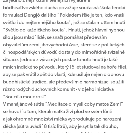
Za jedno z nejsrozumitelnějších vyjádření
bódhisattvovského ducha považuje současná škola Tendai
formulaci Dengjó daišiho "Pokladem říše je ten, kdo vnáší
světlo i do nejtemnějšího kouta", jež se stala mottem hnutí
"Světlo do každičkého kouta". Hnutí, jehož hlavní hybnou
silou jsou mladí lidé, se snaží pomáhat především
obyvatelům zemí jihovýchodní Asie, které se z politických
či hospodářských důvodů dostaly do mimořádně svízelné
situace. Jednou z výrazných postav tohoto hnutí je také
mnich indického původu, který 15 let studoval na hoře Hiei,
aby se pak vrátil zpět do vlasti, kde usiluje nejen o obnovu
buddhistické tradice, ale především o harmonizaci soužití
různorodých duchovních komunit - viz jeho iniciativa
"Soucit a moudrost".
V mahájánové sútře "Meditace o mysli coby matce Zemi"
se hovoří o tom, kterak matka živí plod ve svém lůně
a jak ohromné množství mléka vyprodukuje po narození
děcka (sútra uvádí 18 tisíc litrů), aby je sytila tak dlouho,