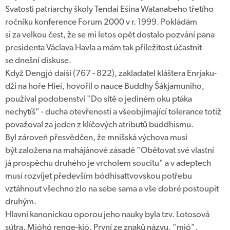
Svatosti patriarchy školy Tendai Ešina Watanabeho třetího
ročníku konference Forum 2000 v r. 1999. Pokládám
si za velkou čest, že se mi letos opět dostalo pozvání pana
presidenta Václava Havla a mám tak příležitost účastnit
se dnešní diskuse.
Když Dengjó daiši (767 - 822), zakladatel kláštera Enrjaku-
dži na hoře Hiei, hovořil o nauce Buddhy Šákjamuniho,
používal podobenství "Do sítě o jediném oku ptáka
nechytíš" - ducha otevřenosti a všeobjímající tolerance totiž
považoval za jeden z klíčových atributů buddhismu.
Byl zároveň přesvědčen, že mnišská výchova musí
být založena na mahájánové zásadě "Obětovat své vlastní
já prospěchu druhého je vrcholem soucitu" a v adeptech
musí rozvíjet především bódhisattvovskou potřebu
vztáhnout všechno zlo na sebe sama a vše dobré postoupit
druhým.
Hlavní kanonickou oporou jeho nauky byla tzv. Lotosová
sútra, Mjóhó renge-kjó. První ze znaků názvu, "mjó",