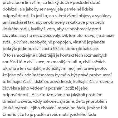
překvapeni tím vším, co lidský duch v poslední době
dokázal, ale jakoby se nevyvíjela paralelně lidská
odpovědnost. To jest to, co s těmi všemi objevy a vynálezy
umí zacházet tak, aby se obracely vskutku ve prospěch
lidského rodu, kvality života, aby se neobracely proti
člověku, aby ho nezotročovaly. Dík tomuto rozvoji je dnešní
svět, jak víme, neobyčejně propojen, vlastně je planeta
pokryta jedinou civilizací a říká se tomu globalizace.
O to samozřejmě důležitější je kontakt těch rozmanitých
součástí této civilizace, rozmanitých kultur, civilizačních
okruhů a ten kontakt je důležitý, mimo jiné, právě proto,
že jeho základním tématem by mělo být právě probouzení
té kulhající části lidské odpovědnosti, kulhající části rozvoje
člověka a jeho vědomí a poznání, totiž té jeho
odpovědnosti. Ať se totiž díváme na jakýkoli problém
dnešního světa, vždy nakonec zjistíme, že to je problém
lidské bytosti, jejího chování, mravního řádu, jímž se řídí
či neřídí, že to je posléze i věc metafyzického řádu