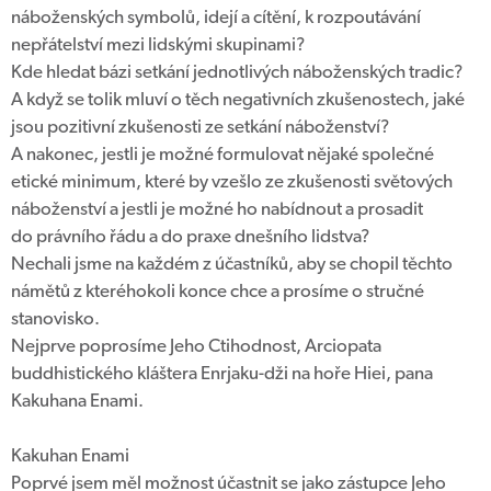
náboženských symbolů, idejí a cítění, k rozpoutávání
nepřátelství mezi lidskými skupinami?
Kde hledat bázi setkání jednotlivých náboženských tradic?
A když se tolik mluví o těch negativních zkušenostech, jaké
jsou pozitivní zkušenosti ze setkání náboženství?
A nakonec, jestli je možné formulovat nějaké společné
etické minimum, které by vzešlo ze zkušenosti světových
náboženství a jestli je možné ho nabídnout a prosadit
do právního řádu a do praxe dnešního lidstva?
Nechali jsme na každém z účastníků, aby se chopil těchto
námětů z kteréhokoli konce chce a prosíme o stručné
stanovisko.
Nejprve poprosíme Jeho Ctihodnost, Arciopata
buddhistického kláštera Enrjaku-dži na hoře Hiei, pana
Kakuhana Enami.
Kakuhan Enami
Poprvé jsem měl možnost účastnit se jako zástupce Jeho