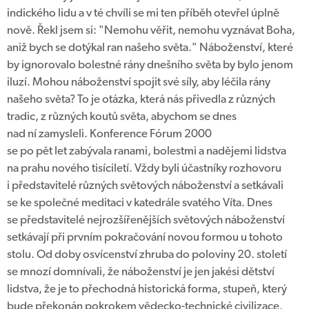
indického lidu a v té chvíli se mi ten příběh otevřel úplně
nově. Řekl jsem si: "Nemohu věřit, nemohu vyznávat Boha,
aniž bych se dotýkal ran našeho světa." Náboženství, které
by ignorovalo bolestné rány dnešního světa by bylo jenom
iluzí. Mohou náboženství spojit své síly, aby léčila rány
našeho světa? To je otázka, která nás přivedla z různých
tradic, z různých koutů světa, abychom se dnes
nad ní zamysleli. Konference Fórum 2000
se po pět let zabývala ranami, bolestmi a nadějemi lidstva
na prahu nového tisíciletí. Vždy byli účastníky rozhovoru
i představitelé různých světových náboženství a setkávali
se ke společné meditaci v katedrále svatého Víta. Dnes
se představitelé nejrozšířenějších světových náboženství
setkávají při prvním pokračování novou formou u tohoto
stolu. Od doby osvícenství zhruba do poloviny 20. století
se mnozí domnívali, že náboženství je jen jakési dětství
lidstva, že je to přechodná historická forma, stupeň, který
bude překonán pokrokem vědecko-technické civilizace.