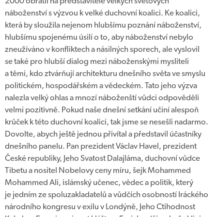
2000 obrátil na představitele velkých světových
náboženství s výzvou k velké duchovní koalici. Ke koalici,
která by sloužila nejenom hlubšímu poznání náboženství,
hlubšímu spojenému úsilí o to, aby náboženství nebylo
zneužíváno v konfliktech a násilných sporech, ale vyslovil
se také pro hlubší dialog mezi náboženskými mysliteli
a těmi, kdo ztvárňují architekturu dnešního světa ve smyslu
politickém, hospodářském a vědeckém. Tato jeho výzva
nalezla velký ohlas a mnozí náboženští vůdci odpověděli
velmi pozitivně. Pokud naše dnešní setkání učiní alespoň
krůček k této duchovní koalici, tak jsme se nesešli nadarmo.
Dovolte, abych ještě jednou přivítal a představil účastníky
dnešního panelu. Pan prezident Václav Havel, prezident
České republiky, Jeho Svatost Dalajláma, duchovní vůdce
Tibetu a nositel Nobelovy ceny míru, šejk Mohammed
Mohammed Ali, islámský učenec, vědec a politik, který
je jedním ze spoluzakladatelů a vůdčích osobností Iráckého
národního kongresu v exilu v Londýně, Jeho Ctihodnost