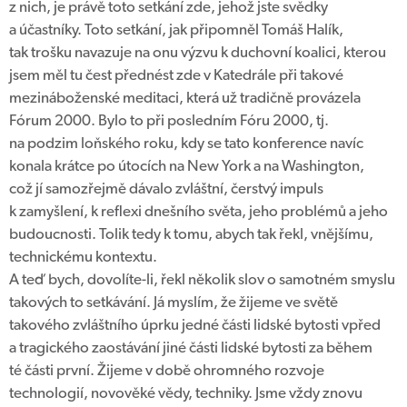
z nich, je právě toto setkání zde, jehož jste svědky
a účastníky. Toto setkání, jak připomněl Tomáš Halík,
tak trošku navazuje na onu výzvu k duchovní koalici, kterou
jsem měl tu čest přednést zde v Katedrále při takové
mezináboženské meditaci, která už tradičně provázela
Fórum 2000. Bylo to při posledním Fóru 2000, tj.
na podzim loňského roku, kdy se tato konference navíc
konala krátce po útocích na New York a na Washington,
což jí samozřejmě dávalo zvláštní, čerstvý impuls
k zamyšlení, k reflexi dnešního světa, jeho problémů a jeho
budoucnosti. Tolik tedy k tomu, abych tak řekl, vnějšímu,
technickému kontextu.
A teď bych, dovolíte-li, řekl několik slov o samotném smyslu
takových to setkávání. Já myslím, že žijeme ve světě
takového zvláštního úprku jedné části lidské bytosti vpřed
a tragického zaostávání jiné části lidské bytosti za během
té části první. Žijeme v době ohromného rozvoje
technologií, novověké vědy, techniky. Jsme vždy znovu