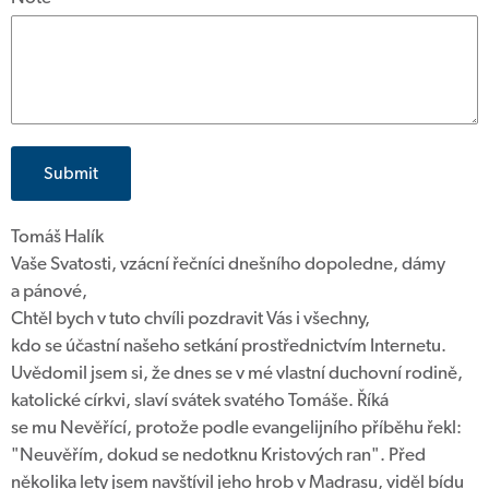
Submit
Tomáš Halík
Vaše Svatosti, vzácní řečníci dnešního dopoledne, dámy
a pánové,
Chtěl bych v tuto chvíli pozdravit Vás i všechny,
kdo se účastní našeho setkání prostřednictvím Internetu.
Uvědomil jsem si, že dnes se v mé vlastní duchovní rodině,
katolické církvi, slaví svátek svatého Tomáše. Říká
se mu Nevěřící, protože podle evangelijního příběhu řekl:
"Neuvěřím, dokud se nedotknu Kristových ran". Před
několika lety jsem navštívil jeho hrob v Madrasu, viděl bídu