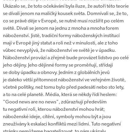
Ukázalo se, že toto očekávání byla iluze, že autoři této teorie
se dívali jenom na maličký kousek světa. Domnívali se, že to,
co se právě děje v Evropě, se nutně musí rozšířit po celém
světě. Dívali se jenom na jednu z mnoha a mnoha forem
náboženství. Jistě, tradiční formy náboženských institucí
mají v Evropě jiný statut a roli než v minulosti, ale z toho
vůbec nevyplývá, že náboženství ve světě je v úpadku.
Náboženství provází a zřejmě bude provázet lidstvo po celé
jeho dějiny. Jeho dějinné formy se proměňují, střídají
se doby úpadku a obnovy. Jedním z globálních jevů
je daleko větší přítomnost náboženství ve veřejném životě,
včetně politiky, než tomu bylo před padesáti nebo sto lety,
a to na celé planetě. Média, která se někdy řídí heslem:
"Good news are no news", zdůrazňují především
tu negativní roli, kterou náboženství mohou hrát;
náboženské ideje, cítění, symboly mohou být a jsou
zneužívány k eskalaci konfliktů mezi lidmi. Tuto negativní
stránku nemůžeme bagatelizovat, to nám ukázaly